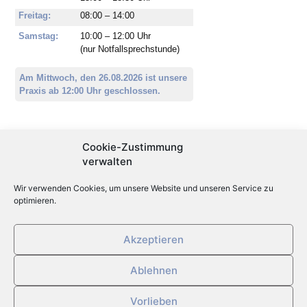
Freitag:
08:00 – 14:00
Samstag:
10:00 – 12:00 Uhr
(nur Notfallsprechstunde)
Am Mittwoch, den 26.08.2026 ist unsere
Praxis ab 12:00 Uhr geschlossen.
Aktuelles
Cookie-Zustimmung
verwalten
Öffnungszeiten Sommerferien
Wir verwenden Cookies, um unsere Website und unseren Service zu
Individuelle Gesundheitsleistungen (IGeL)
optimieren.
Stellenangebot
Akzeptieren
Ablehnen
Datenschutzerklärung
Impressum
Vorlieben