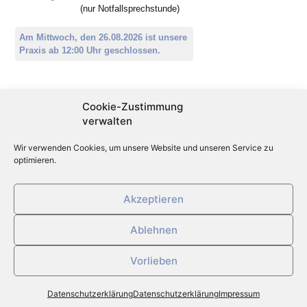
(nur Notfallsprechstunde)
Am Mittwoch, den 26.08.2026 ist unsere
Praxis ab 12:00 Uhr geschlossen.
Aktuelles
Cookie-Zustimmung
verwalten
Öffnungszeiten Sommerferien
Wir verwenden Cookies, um unsere Website und unseren Service zu
Individuelle Gesundheitsleistungen (IGeL)
optimieren.
Stellenangebot
Akzeptieren
Ablehnen
Datenschutzerklärung
Impressum
Vorlieben
Ärztegemeinschaft Kronsberg
Datenschutzerklärung
Datenschutzerklärung
Impressum