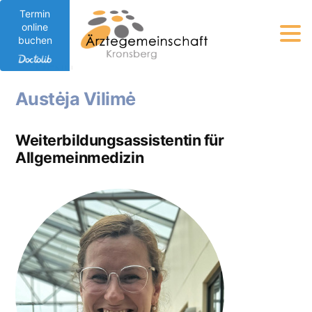
Termin
online
Zum
buchen
Inhalt
MENU
springen
Austėja Vilimė
Weiterbildungsassistentin für
Allgemeinmedizin